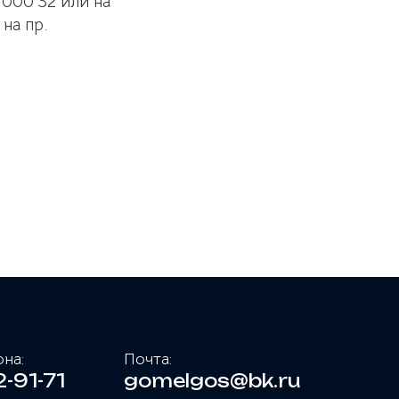
000 32 или на
на пр.
на:
Почта:
-91-71
gomelgos@bk.ru