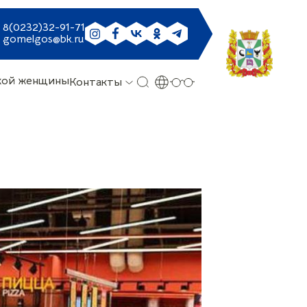
8(0232)32-91-71
gomelgos@bk.ru
ской женщины
Контакты