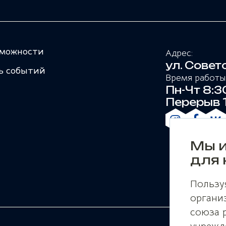
можности
Адрес:
ул. Совет
ь событий
Время работы
Пн-Чт 8:30
Перерыв 1
Мы и
для 
Пользу
органи
союза 