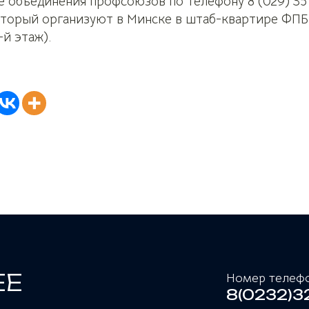
 объединения профсоюзов по телефону 8 (029) 35 
торый организуют в Минске в штаб-квартире ФПБ 
-й этаж).
ЕЕ
Номер телефо
8(0232)32