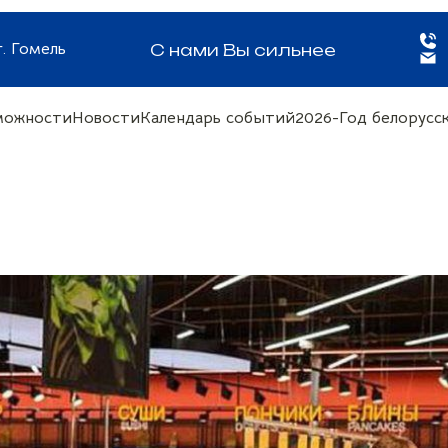
г. Гомель
С нами Вы сильнее
можности
Новости
Календарь событий
2026-Год белорус